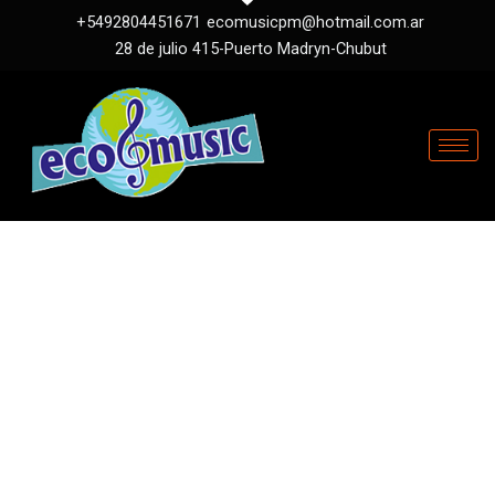
+5492804451671
ecomusicpm@hotmail.com.ar
28 de julio 415-Puerto Madryn-Chubut